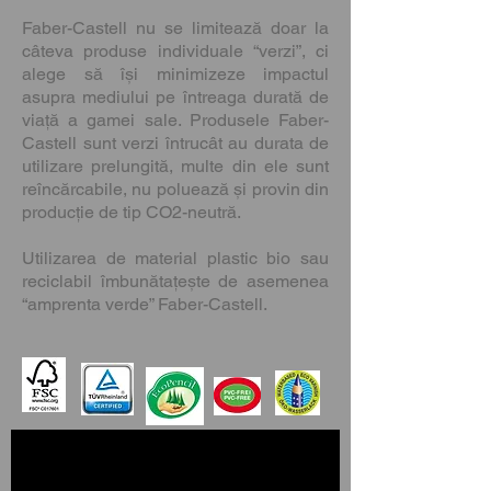
Faber-Castell nu se limitează doar la
câteva produse individuale “verzi”, ci
alege să își minimizeze impactul
asupra mediului pe întreaga durată de
viață a gamei sale. Produsele Faber-
Castell sunt verzi întrucât au durata de
utilizare prelungită, multe din ele sunt
reîncărcabile, nu poluează și provin din
producție de tip CO2-neutră.
Utilizarea de material plastic bio sau
reciclabil îmbunătațește de asemenea
“amprenta verde” Faber-Castell.