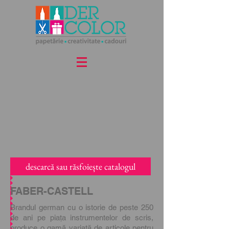
descarcă sau răsfoiește catalogul
FABER-CASTELL
Brandul german cu o istorie de peste 250
de ani pe piața instrumentelor de scris,
produce o gamă variată de articole pentru