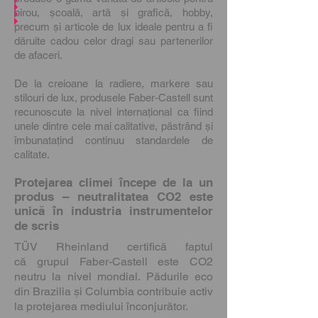
birou, școală, artă și grafică, hobby,
precum și articole de lux ideale pentru a fi
dăruite cadou celor dragi sau partenerilor
de afaceri.
De la creioane la radiere, markere sau
stilouri de lux, produsele Faber-Castell sunt
recunoscute la nivel internațional ca fiind
unele dintre cele mai calitative, păstrând și
îmbunatațind continuu standardele de
calitate.
Protejarea climei începe de la un
produs – neutralitatea CO2 este
unică în industria instrumentelor
de scris
TÜV Rheinland certifică faptul
că grupul Faber-Castell este CO2
neutru la nivel mondial. Pădurile eco
din Brazilia și Columbia contribuie activ
la protejarea mediului înconjurător.