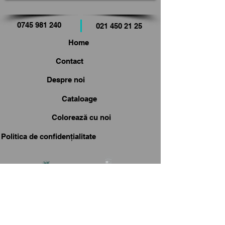
0745 981 240
021 450 21 25
Home
Contact
Despre noi
Cataloage
Colorează cu noi
Politica de confidențialitate