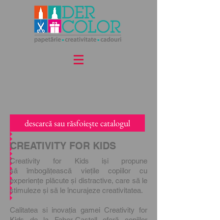
descarcă sau răsfoiește catalogul
CREATIVITY FOR KIDS
Creativity for Kids iși propune
să îmbogățească viețile copiilor cu
experiențe plăcute și distractive, care să le
stimuleze și să le încurajeze creativitatea.
Calitatea si inovația gamei Creativity for
Kids de la Faber-Castell oferă copiilor