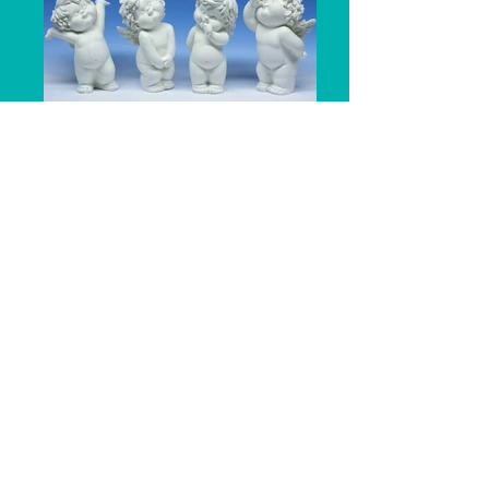
IGOR
contact@dercolor.ro
0745 981 240
021 450 21 25
Home
Contact
Despre noi
Cataloage
Colorează cu noi