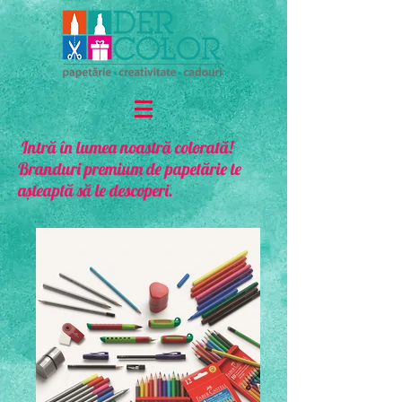
Intră în lumea noastră colorată!
Branduri premium de papetărie te
așteaptă să le descoperi.